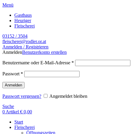
Menü
Gasthaus
Heuriger
Fleischerei
03152 / 3504
fleischerei@rodler.or.at
Anmelden / Registrieren
Anmelden
Benutzerkonto erstellen
Benutzername oder E-Mail-Adresse
*
Passwort
*
Anmelden
Passwort vergessen?
Angemeldet bleiben
Suche
0
Artikel
€
0,00
Start
Fleischerei
Öffnungszeiten