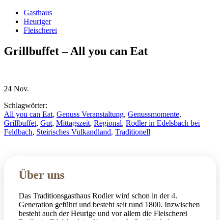
Gasthaus
Heuriger
Fleischerei
Grillbuffet – All you can Eat
24
Nov.
Schlagwörter:
All you can Eat
,
Genuss Veranstaltung
,
Genussmomente
,
Grillbuffet
,
Gut
,
Mittagszeit
,
Regional
,
Rodler in Edelsbach bei
Feldbach
,
Steirisches Vulkandland
,
Traditionell
Über uns
Das Traditionsgasthaus Rodler wird schon in der 4.
Generation geführt und besteht seit rund 1800. Inzwischen
besteht auch der Heurige und vor allem die Fleischerei