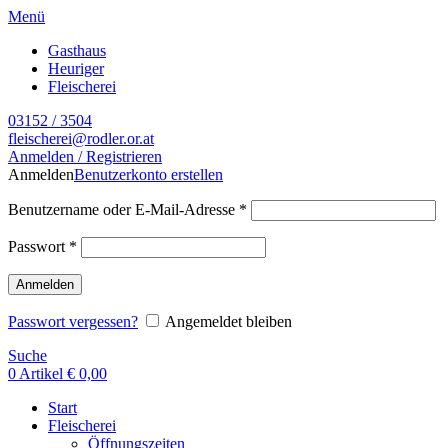
Menü
Gasthaus
Heuriger
Fleischerei
03152 / 3504
fleischerei@rodler.or.at
Anmelden / Registrieren
Anmelden
Benutzerkonto erstellen
Benutzername oder E-Mail-Adresse
*
Passwort
*
Anmelden
Passwort vergessen?
Angemeldet bleiben
Suche
0
Artikel
€
0,00
Start
Fleischerei
Öffnungszeiten