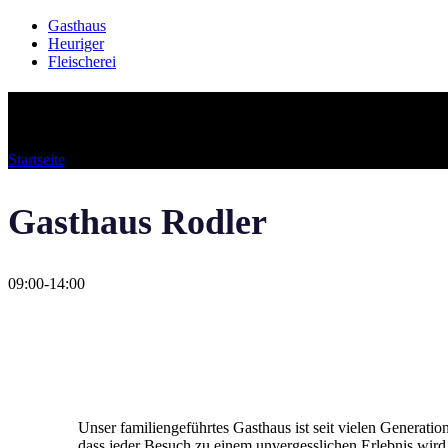
Gasthaus
Heuriger
Fleischerei
Gasthaus
Startseite
»
Gasthaus
Gasthaus Rodler
09:00-14:00
Unser familiengeführtes Gasthaus ist seit vielen Generati
dass jeder Besuch zu einem unvergesslichen Erlebnis wird