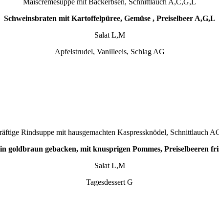
Maiscremesuppe mit Backerbsen, Schnittlauch A,C,G,L
Schweinsbraten mit Kartoffelpüree, Gemüse , Preiselbeer A,G,L
Salat L,M
Apfelstrudel, Vanilleeis, Schlag AG
räftige Rindsuppe mit hausgemachten Kaspressknödel, Schnittlauch A
in goldbraun gebacken, mit knusprigen Pommes, Preiselbeeren fr
Salat L,M
Tagesdessert G