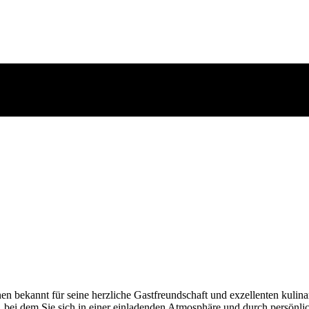
onen bekannt für seine herzliche Gastfreundschaft und exzellenten kuli
, bei dem Sie sich in einer einladenden Atmosphäre und durch persönli