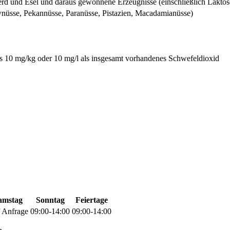
erd und Esel und daraus gewonnene Erzeugnisse (einschließlich Laktos
nüsse, Pekannüsse, Paranüsse, Pistazien, Macadamianüsse)
ls 10 mg/kg oder 10 mg/l als insgesamt vorhandenes Schwefeldioxid
amstag
Sonntag
Feiertage
 Anfrage
09:00-14:00
09:00-14:00