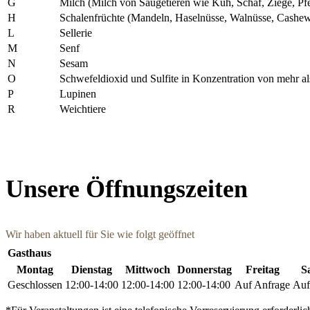
G
Milch (Milch von Säugetieren wie Kuh, Schaf, Ziege, Pf
H
Schalenfrüchte (Mandeln, Haselnüsse, Walnüsse, Cashew
L
Sellerie
M
Senf
N
Sesam
O
Schwefeldioxid und Sulfite in Konzentration von mehr a
P
Lupinen
R
Weichtiere
Unsere Öffnungszeiten
Wir haben aktuell für Sie wie folgt geöffnet
Gasthaus
Montag
Dienstag
Mittwoch
Donnerstag
Freitag
S
Geschlossen
12:00-14:00
12:00-14:00
12:00-14:00
Auf Anfrage
Auf