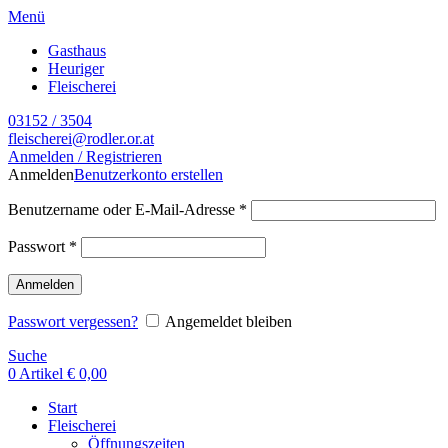
Menü
Gasthaus
Heuriger
Fleischerei
03152 / 3504
fleischerei@rodler.or.at
Anmelden / Registrieren
Anmelden
Benutzerkonto erstellen
Benutzername oder E-Mail-Adresse
*
Passwort
*
Anmelden
Passwort vergessen?
Angemeldet bleiben
Suche
0
Artikel
€
0,00
Start
Fleischerei
Öffnungszeiten