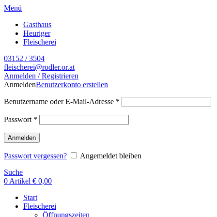
Menü
Gasthaus
Heuriger
Fleischerei
03152 / 3504
fleischerei@rodler.or.at
Anmelden / Registrieren
Anmelden
Benutzerkonto erstellen
Benutzername oder E-Mail-Adresse
*
Passwort
*
Anmelden
Passwort vergessen?
Angemeldet bleiben
Suche
0
Artikel
€
0,00
Start
Fleischerei
Öffnungszeiten