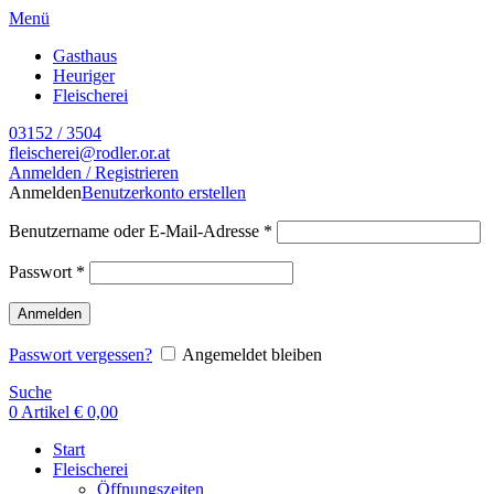
Menü
Gasthaus
Heuriger
Fleischerei
03152 / 3504
fleischerei@rodler.or.at
Anmelden / Registrieren
Anmelden
Benutzerkonto erstellen
Benutzername oder E-Mail-Adresse
*
Passwort
*
Anmelden
Passwort vergessen?
Angemeldet bleiben
Suche
0
Artikel
€
0,00
Start
Fleischerei
Öffnungszeiten