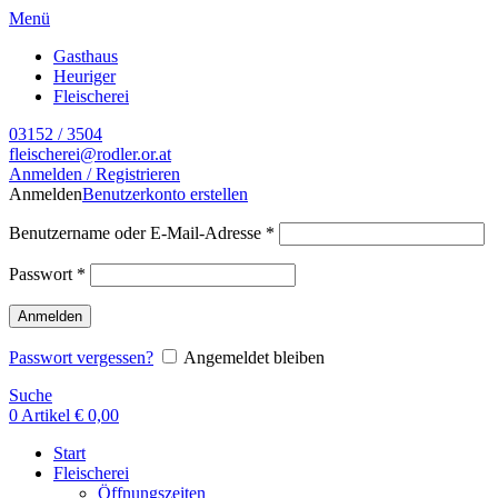
Menü
Gasthaus
Heuriger
Fleischerei
03152 / 3504
fleischerei@rodler.or.at
Anmelden / Registrieren
Anmelden
Benutzerkonto erstellen
Benutzername oder E-Mail-Adresse
*
Passwort
*
Anmelden
Passwort vergessen?
Angemeldet bleiben
Suche
0
Artikel
€
0,00
Start
Fleischerei
Öffnungszeiten