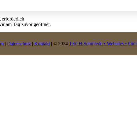
 erforderlich
 wir am Tag zuvor geöffnet.
um
|
Datenschutz
|
Kontakt
| © 2024
TECH Schmiede • Websites • Onli