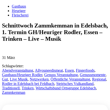
Gasthaus
Heuriger
Fleischerei
Schnittwoch Zammkemman in Edelsbach,
1. Termin GH/Heuriger Rodler, Essen –
Trinken – Live – Musik
31
März
Schlagwörter:
Abendveranstaltung
,
Allyouneedismeat
,
Essen
,
Fingerfoods
,
Gasthaus/Heuriger Rodler
,
Genuss Veranstaltung
,
Genussmomente
,
Gut
,
Live Musik
,
Netzwerken
,
Öffentliche Veranstaltung
,
Regional
,
Rodler in Edelsbach bei Feldbach
,
Steirisches Vulkandland
,
Traditionell
,
Trinken
,
Wirtschaftsbund Ortsgruppe Edelsbach
,
Zammkemman