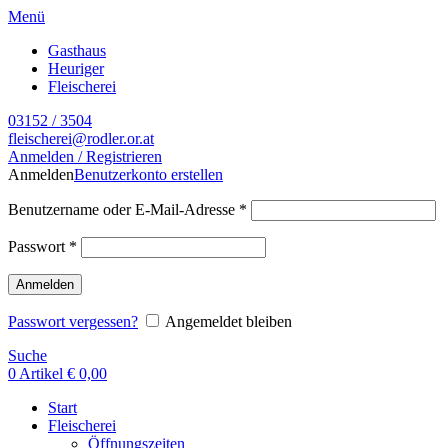
Menü
Gasthaus
Heuriger
Fleischerei
03152 / 3504
fleischerei@rodler.or.at
Anmelden / Registrieren
Anmelden
Benutzerkonto erstellen
Benutzername oder E-Mail-Adresse
*
Passwort
*
Anmelden
Passwort vergessen?
Angemeldet bleiben
Suche
0
Artikel
€
0,00
Start
Fleischerei
Öffnungszeiten