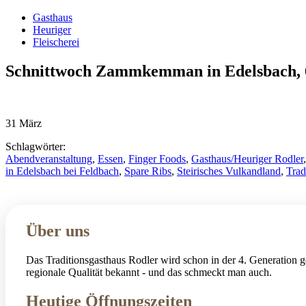
Gasthaus
Heuriger
Fleischerei
Schnittwoch Zammkemman in Edelsbach, 6.
31
März
Schlagwörter:
Abendveranstaltung
,
Essen
,
Finger Foods
,
Gasthaus/Heuriger Rodler
in Edelsbach bei Feldbach
,
Spare Ribs
,
Steirisches Vulkandland
,
Trad
Über uns
Das Traditionsgasthaus Rodler wird schon in der 4. Generation ge
regionale Qualität bekannt - und das schmeckt man auch.
Heutige Öffnungszeiten