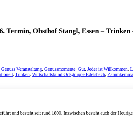
 Termin, Obsthof Stangl, Essen – Trinken
,
Genuss Veranstaltung
,
Genussmomente
,
Gut
,
Jeder ist Willkommen
,
L
itionell
,
Trinken
,
Wirtschaftsbund Ortsgruppe Edelsbach
,
Zammkemma
führt und besteht seit rund 1800. Inzwischen besteht auch der Heurige 