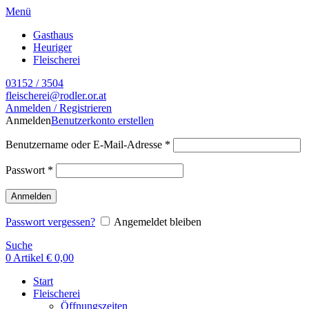
Menü
Gasthaus
Heuriger
Fleischerei
03152 / 3504
fleischerei@rodler.or.at
Anmelden / Registrieren
Anmelden
Benutzerkonto erstellen
Benutzername oder E-Mail-Adresse
*
Passwort
*
Anmelden
Passwort vergessen?
Angemeldet bleiben
Suche
0
Artikel
€
0,00
Start
Fleischerei
Öffnungszeiten