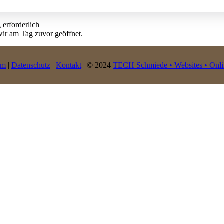
 erforderlich
 wir am Tag zuvor geöffnet.
um
|
Datenschutz
|
Kontakt
| © 2024
TECH Schmiede • Websites • Onli